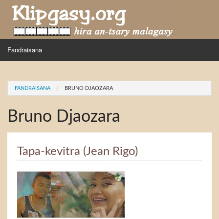
Skip to main content
MENU
Fandraisana
Mpihira
You are here
FANDRAISANA
BRUNO DJAOZARA
Hira nampidiriko
Bruno Djaozara
Hira tiako
Fidirana
Tapa-kevitra (Jean Rigo)