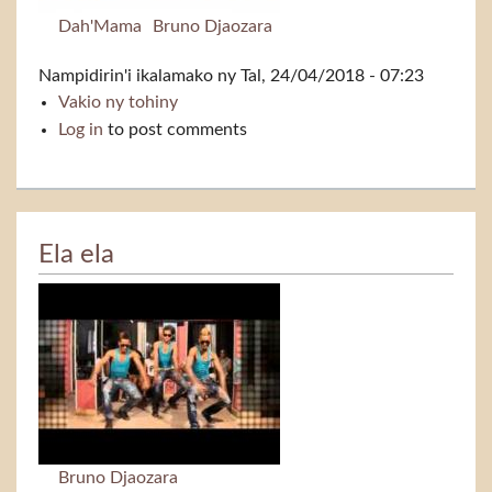
Dah'Mama
Bruno Djaozara
Nampidirin'i
ikalamako
ny Tal, 24/04/2018 - 07:23
Vakio ny tohiny
Tapa-kevitra (Jean Rigo)
Log in
to post comments
Ela ela
Bruno Djaozara