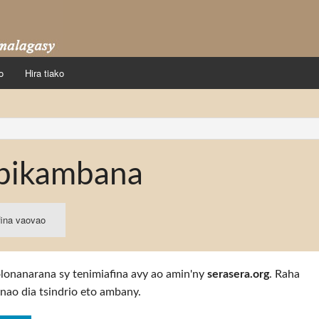
o
Hira tiako
pikambana
fina vaovao
solonanarana sy tenimiafina avy ao amin'ny
serasera.org
. Raha
nao dia tsindrio eto ambany.