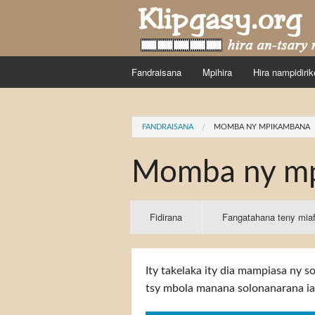
Skip to main content
Fandraisana
Mpihira
Hira nampidirik
You are here
FANDRAISANA
MOMBA NY MPIKAMBANA
Momba ny m
Primary tabs
Fidirana
(active
Fangatahana teny mia
tab)
Ity takelaka ity dia mampiasa ny 
tsy mbola manana solonanarana ia