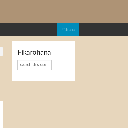
Fidirana
Fikarohana
Karoka