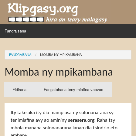
Skip to main content
MENU
Fandraisana
Mpihira
You are here
FANDRAISANA
MOMBA NY MPIKAMBANA
Hira nampidiriko
Momba ny mpikambana
Hira tiako
Fidirana
Primary tabs
Fidirana
(active
Fangatahana teny miafina vaovao
tab)
Ity takelaka ity dia mampiasa ny solonanarana sy
tenimiafina avy ao amin'ny
serasera.org
. Raha tsy
mbola manana solonanarana ianao dia tsindrio eto
ambany.