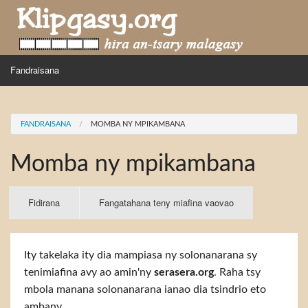
Skip to main content
MENU
Fandraisana
Mpihira
You are here
FANDRAISANA
MOMBA NY MPIKAMBANA
Hira nampidiriko
Momba ny mpikambana
Hira tiako
Fidirana
Primary tabs
Fidirana
(active
Fangatahana teny miafina vaovao
tab)
Ity takelaka ity dia mampiasa ny solonanarana sy
tenimiafina avy ao amin'ny
serasera.org
. Raha tsy
mbola manana solonanarana ianao dia tsindrio eto
ambany.