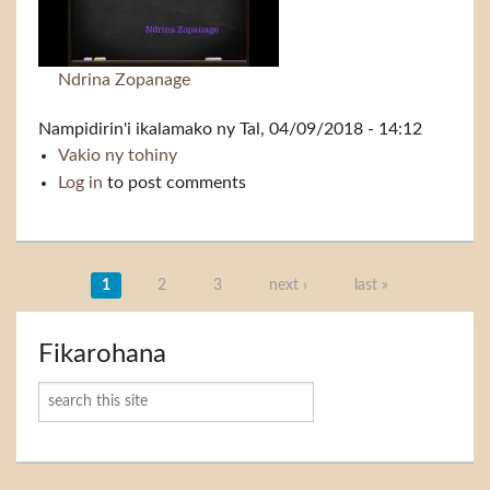
Ndrina Zopanage
Nampidirin'i
ikalamako
ny Tal, 04/09/2018 - 14:12
Vakio ny tohiny
Miandry ny andro
Log in
to post comments
Takelaka
1
2
3
next ›
last »
Fikarohana
Karoka