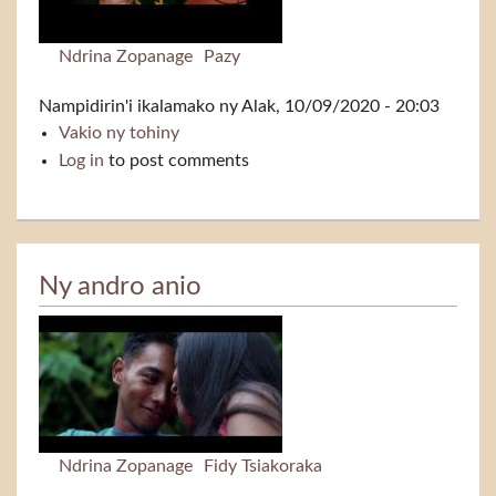
Ndrina Zopanage
Pazy
Nampidirin'i
ikalamako
ny Alak, 10/09/2020 - 20:03
Vakio ny tohiny
Te hanao aminao (feat Pazy)
Log in
to post comments
Ny andro anio
Ndrina Zopanage
Fidy Tsiakoraka