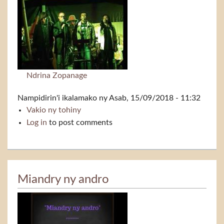
Ndrina Zopanage
Nampidirin'i
ikalamako
ny Asab, 15/09/2018 - 11:32
Vakio ny tohiny
Faly, ravo
Log in
to post comments
Miandry ny andro